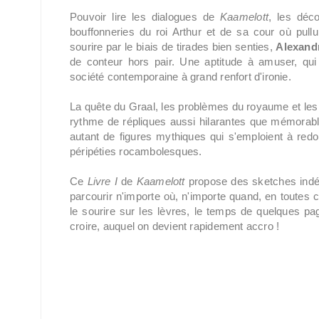
Pouvoir lire les dialogues de
Kaamelott
, les déco
bouffonneries du roi Arthur et de sa cour où pullu
sourire par le biais de tirades bien senties,
Alexandr
de conteur hors pair. Une aptitude à amuser, qu
société contemporaine à grand renfort d'ironie.
La quête du Graal, les problèmes du royaume et le
rythme de répliques aussi hilarantes que mémorab
autant de figures mythiques qui s'emploient à red
péripéties rocambolesques.
Ce
Livre I
de
Kaamelott
propose des sketches indép
parcourir n'importe où, n'importe quand, en toutes
le sourire sur les lèvres, le temps de quelques pa
croire, auquel on devient rapidement accro !