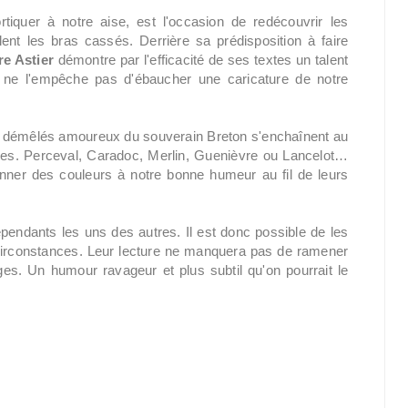
rtiquer à notre aise, est l'occasion de redécouvrir les
lent les bras cassés. Derrière sa prédisposition à faire
e Astier
démontre par l'efficacité de ses textes un talent
i ne l'empêche pas d'ébaucher une caricature de notre
s démêlés amoureux du souverain Breton s'enchaînent au
les. Perceval, Caradoc, Merlin, Guenièvre ou Lancelot…
onner des couleurs à notre bonne humeur au fil de leurs
endants les uns des autres. Il est donc possible de les
 circonstances. Leur lecture ne manquera pas de ramener
ges. Un humour ravageur et plus subtil qu'on pourrait le