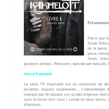
Présentation
Parce que le
Graal. Arthur
de la pierre
preux cheval
Yvain, Gauva
plusieurs années. Retrouvez, épisode par épisode, le
Avis d'Asmodée
La série TV
Kaamelott
est un monument de diver
insolente, toujours surprenante… L'interprétation d
manque pas de piquant. Les scripts originaux dont s
sous la forme d'un Livre I scindé en deux tomes,
d'histoires.