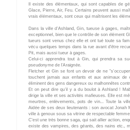
Il existe des élémentaux, qui sont capables de gén
Glace, Pierre, Air, Feu. Certains peuvent aussi maît
vrais élémentaux, sont ceux qui maîtrisent les élém
Dans la ville d'Ashland, Gin, tueuse à gages, maîtri
exceptionnel, bien que le contrôle de son élément Gl
tueurs sont venus chez elle et ont tué toute sa famil
vécu quelques temps dans la rue avant d'être recueil
Pit, mais aussi tueur à gages.
Celui-ci apprendra tout à Gin, qui prendra sa s
pseudonyme de l'Araignée.
Fletcher et Gin se font un devoir de ne "s'occuper"
touchent jamais aux enfants et aux animaux de c
éliminent des gens dangereux ou malhonnêtes contre
Et on peut dire qu'il y a du boulot à Ashland ! M
dirige la ville et ses activités mafieuses. Elle est m
meurtres, enlèvements, pots de vin... Toute la vil
Aidée de ses deux lieutenants : son avocat Jonah Mc
ville à genoux sous sa vitrine de respectable femme 
C'est une très bonne saga, qui sait allier action, en
existe des vampires, des géants, des nains etc., m