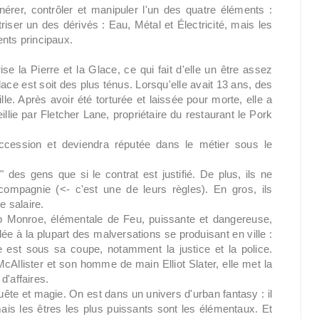
érer, contrôler et manipuler l'un des quatre éléments :
riser un des dérivés : Eau, Métal et Électricité, mais les
ents principaux.
se la Pierre et la Glace, ce qui fait d'elle un être assez
ace est soit des plus ténus. Lorsqu'elle avait 13 ans, des
le. Après avoir été torturée et laissée pour morte, elle a
lie par Fletcher Lane, propriétaire du restaurant le Pork
uccession et deviendra réputée dans le métier sous le
 des gens que si le contrat est justifié. De plus, ils ne
ompagnie (<- c'est une de leurs règles). En gros, ils
 salaire.
ab Monroe, élémentale de Feu, puissante et dangereuse,
êlée à la plupart des malversations se produisant en ville :
le est sous sa coupe, notamment la justice et la police.
Allister et son homme de main Elliot Slater, elle met la
d'affaires.
quête et magie. On est dans un univers d'urban fantasy : il
ais les êtres les plus puissants sont les élémentaux. Et