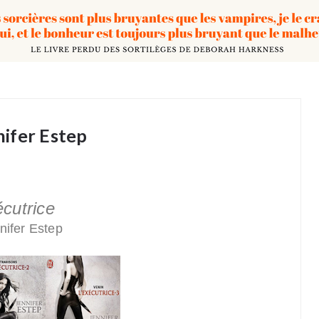
nifer Estep
écutrice
nifer Estep