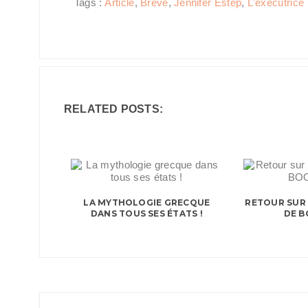
Tags :
Article
,
Brève
,
Jennifer Estep
,
L'exécutrice
RELATED POSTS:
LA MYTHOLOGIE GRECQUE
RETOUR SUR 
DANS TOUS SES ÉTATS !
DE 