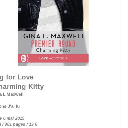
g for Love
harming Kitty
a L Maxwell
ons J'ai lu
le 6 mai 2015
/ 381 pages / 13 €