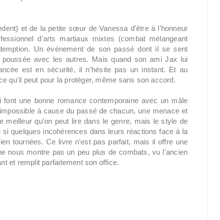
dent) et de la petite sœur de Vanessa d'être à l'honneur
ofessionnel d'arts martiaux mixtes (combat mélangeant
rédemption. Un événement de son passé dont il se sent
op poussée avec les autres. Mais quand son ami Jax lui
ancée est en sécurité, il n'hésite pas un instant. Et au
ut ce qu'il peut pour la protéger, même sans son accord.
qui font une bonne romance contemporaine avec un mâle
 impossible à cause du passé de chacun, une menace et
e meilleur qu'on peut lire dans le genre, mais le style de
 si quelques incohérences dans leurs réactions face à la
en tournées. Ce livre n'est pas parfait, mais il offre une
r ne nous montre pas un peu plus de combats, vu l'ancien
nt et remplit parfaitement son office.