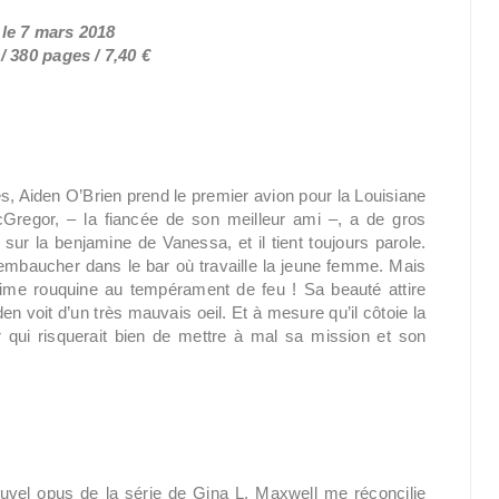
 le 7 mars 2018
 380 pages / 7,40 €
s, Aiden O’Brien prend le premier avion pour la Louisiane
Gregor, – la fiancée de son meilleur ami –, a de gros
t sur la benjamine de Vanessa, et il tient toujours parole.
t embaucher dans le bar où travaille la jeune femme. Mais
lime rouquine au tempérament de feu ! Sa beauté attire
den voit d’un très mauvais oeil. Et à mesure qu’il côtoie la
ir qui risquerait bien de mettre à mal sa mission et son
vel opus de la série de Gina L. Maxwell me réconcilie