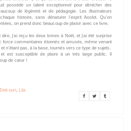
aud possède un talent exceptionnel pour dénicher des
aucoup de légèreté et de pédagogie. Les illustrateurs
chaque histoire, sans dénaturer l'esprit Axolot. Qu'on
entées, on prend donc beaucoup de plaisir avec ce livre.
t dire, j'ai reçu les deux tomes à Noël, et j'ai été surprise
vec force commentaires étonnés et amusés, même venant
t n'étant pas, à la base, tournés vers ce type de sujets.
t est susceptible de plaire à un très large public. Il
 coup de cœur !
Delcourt
,
Lila