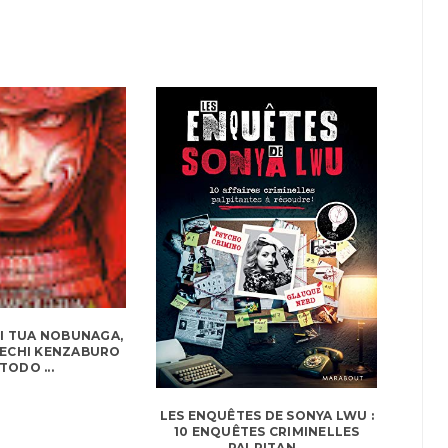
I TUA NOBUNAGA,
KECHI KENZABURO
TODO ...
LES ENQUÊTES DE SONYA LWU :
10 ENQUÊTES CRIMINELLES
PALPITAN...