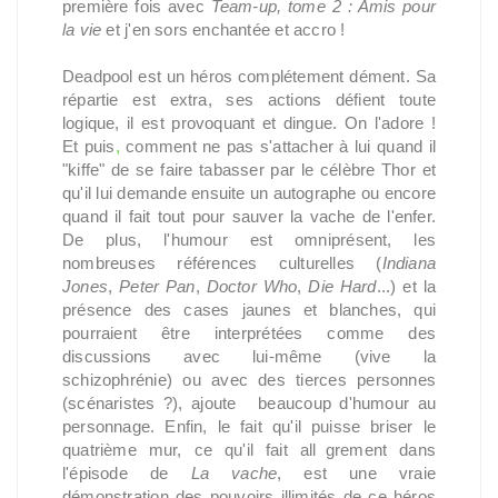
première fois avec
Team-up, tome 2 : Amis pour
la vie
et j'en sors enchantée et accro !
Deadpool est un héros complétement dément. Sa
répartie est extra, ses actions défient toute
logique, il est provoquant et dingue. On l'adore !
Et puis
,
comment ne pas s'attacher à lui quand il
"kiffe" de se faire tabasser par le célèbre Thor et
qu'il lui demande ensuite un autographe ou encore
quand il fait tout pour sauver la vache de l'enfer.
De plus, l'humour est omniprésent, les
nombreuses références culturelles (
Indiana
Jones
,
Peter Pan
,
Doctor Who
,
Die Hard
...) et la
présence des cases jaunes et blanches, qui
pourraient être interprétées comme des
discussions avec lui-même (vive la
schizophrénie) ou avec des tierces personnes
(scénaristes ?), ajoute
nt
beaucoup d'humour au
personnage. Enfin, le fait qu'il puisse briser le
quatrième mur, ce qu'il fait all
è
grement dans
l'épisode de
La vache
, est une vraie
démonstration des pouvoirs illimités de ce héros