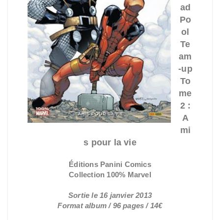
ad
Po
ol
Te
am
-up
To
me
2 :
A
mi
s pour la vie
Éditions Panini Comics
Collection 100% Marvel
Sortie le 16 janvier 2013
Format album / 96 pages / 14€