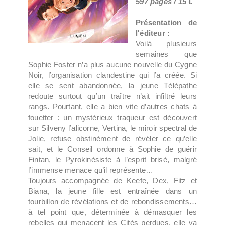
597 pages / 15 €
Présentation de
l'éditeur :
Voilà plusieurs
semaines que
Sophie Foster n’a plus aucune nouvelle du Cygne
Noir, l’organisation clandestine qui l’a créée. Si
elle se sent abandonnée, la jeune Télépathe
redoute surtout qu’un traître n’ait infiltré leurs
rangs. Pourtant, elle a bien vite d’autres chats à
fouetter : un mystérieux traqueur est découvert
sur Silveny l’alicorne, Vertina, le miroir spectral de
Jolie, refuse obstinément de révéler ce qu’elle
sait, et le Conseil ordonne à Sophie de guérir
Fintan,
le Pyrokinésiste à l’esprit brisé, malgré
l’immense menace qu’il représente…
Toujours accompagnée de Keefe, Dex, Fitz et
Biana, la jeune fille est entraînée dans un
tourbillon de révélations et de rebondissements…
à tel point que, déterminée à démasquer les
rebelles qui menacent les Cités perdues, elle va