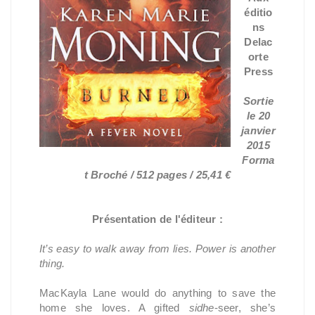
éditio
ns
Delac
orte
Press
Sortie
le 20
janvier
2015
Forma
t Broché / 512 pages / 25,41 €
Présentation de l'éditeur :
It’s easy to walk away from lies. Power is another
thing.
MacKayla Lane would do anything to save the
home she loves. A gifted
sidhe
-seer, she’s