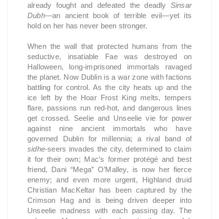
already fought and defeated the deadly
Sinsar
Dubh
—an ancient book of terrible evil—yet its
hold on her has never been stronger.
When the wall that protected humans from the
seductive, insatiable Fae was destroyed on
Halloween, long-imprisoned immortals ravaged
the planet. Now Dublin is a war zone with factions
battling for control. As the city heats up and the
ice left by the Hoar Frost King melts, tempers
flare, passions run red-hot, and dangerous lines
get crossed. Seelie and Unseelie vie for power
against nine ancient immortals who have
governed Dublin for millennia; a rival band of
sidhe
-seers invades the city, determined to claim
it for their own; Mac’s former protégé and best
friend, Dani “Mega” O’Malley, is now her fierce
enemy; and even more urgent, Highland druid
Christian MacKeltar has been captured by the
Crimson Hag and is being driven deeper into
Unseelie madness with each passing day. The