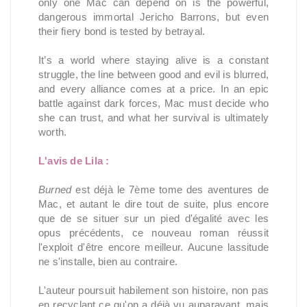
only one Mac can depend on is the powerful,
dangerous immortal Jericho Barrons, but even
their fiery bond is tested by betrayal.
It’s a world where staying alive is a constant
struggle, the line between good and evil is blurred,
and every alliance comes at a price. In an epic
battle against dark forces, Mac must decide who
she can trust, and what her survival is ultimately
worth.
L'avis de Lila :
Burned
est déjà le 7ème tome des aventures de
Mac, et autant le dire tout de suite, plus encore
que de se situer sur un pied d'égalité avec les
opus précédents, ce nouveau roman réussit
l'exploit d'être encore meilleur. Aucune lassitude
ne s'installe, bien au contraire.
L'auteur poursuit habilement son histoire, non pas
en recyclant ce qu'on a déjà vu auparavant, mais