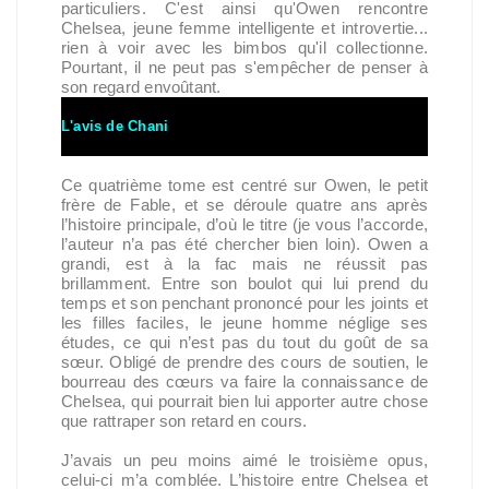
particuliers. C'est ainsi qu'Owen rencontre
Chelsea, jeune femme intelligente et introvertie...
rien à voir avec les bimbos qu'il collectionne.
Pourtant, il ne peut pas s'empêcher de penser à
son regard envoûtant.
L'avis de Chani
Ce quatrième tome est centré sur Owen, le petit
frère de Fable, et se déroule quatre ans après
l’histoire principale, d’où le titre (je vous l’accorde,
l’auteur n’a pas été chercher bien loin). Owen a
grandi, est à la fac mais ne réussit pas
brillamment. Entre son boulot qui lui prend du
temps et son penchant prononcé pour les joints et
les filles faciles, le jeune homme néglige ses
études, ce qui n’est pas du tout du goût de sa
sœur. Obligé de prendre des cours de soutien, le
bourreau des cœurs va faire la connaissance de
Chelsea, qui pourrait bien lui apporter autre chose
que rattraper son retard en cours.
J’avais un peu moins aimé le troisième opus,
celui-ci m’a comblée. L’histoire entre Chelsea et