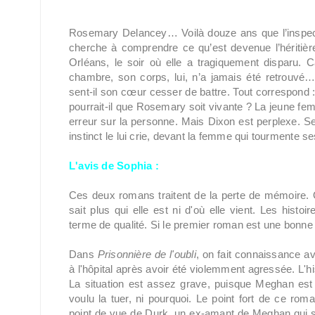
Rosemary Delancey… Voilà douze ans que l’inspect
cherche à comprendre ce qu’est devenue l’héritière
Orléans, le soir où elle a tragiquement disparu.
chambre, son corps, lui, n’a jamais été retrouvé… 
sent-il son cœur cesser de battre. Tout correspond 
pourrait-il que Rosemary soit vivante ? La jeune fe
erreur sur la personne. Mais Dixon est perplexe. Se 
instinct le lui crie, devant la femme qui tourmente s
L'avis de Sophia :
Ces deux romans traitent de la perte de mémoire.
sait plus qui elle est ni d'où elle vient. Les histo
terme de qualité. Si le premier roman est une bonne 
Dans
Prisonnière de l'oubli
, on fait connaissance av
à l'hôpital après avoir été violemment agressée. L'
La situation est assez grave, puisque Meghan est 
voulu la tuer, ni pourquoi. Le point fort de ce rom
point de vue de Durk, un ex-amant de Meghan qui se