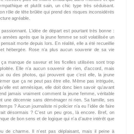
ympathique et plutôt sain, un chic type très séduisant.
on rôle de tête brûlée qui prend des risques inconsidérés
ecture agréable.
 passionnant. L'idée de départ est pourtant très bonne :
 années après que la jeune femme se soit volatilisée un
nsait morte depuis lors. En réalité, elle a été recueillie
e et hébergée. Rose n'a plus aucun souvenir de sa vie
 ça manque de saveur et les ficelles utilisées sont trop
loitée. Elle n'a aucun souvenir de rien, d'accord, mais
x ou des photos, qui prouvent que c'est elle, la jeune
irmer que ça ne peut pas être elle. Même pas intriguée,
'elle est amnésique, elle doit donc bien savoir qu'avant
rend jamais vraiment comment la jeune femme, véritable
nt une décennie sans déménager ni rien. Sa famille, ses
emps ? Aucun journaliste ni policier n'a eu l'idée de faire
ivait désormais ? C'est un peu gros, là encore. Bref, on
que de bon sens et de logique qui n'a d'autre intérêt que
 de charme. Il n'est pas déplaisant, mais il peine à