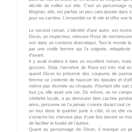
décide de veiller sur elle. C'est un personnage s
Meghan, elle, est parfois un peu caricaturale dans s
pour sa carrière. L'ensemble se lit vite et offre une l
Le second roman,
L'identité d'une autre
, est moins
Dixon, un inspecteur, retrouve Rose de nombreuses
soir dans un contexte dramatique. Tout le monde la pe
par une vieille femme qui l'a soignée, rebaptisé
d'avant.
Il y avait matière à faire un excellent roman, mais
grosses. Déjà, l'amnésie de Rose est très mal exp
quand Dixon lui présente des coupures de journau
femme se contente de hausser les épaules et d'aff
même pas étonnée ou choquée. Pourtant elle sait qu
tout ça, elle avait une vie. De même, on ne comp
célébrité locale, a pu demeurer bien cachée penda
amis, personne ne l'a jamais croisée durant tout ce t
un tour dans le quartier juste à côté, là où elle v
s'arrache les cheveux plus d'une fois devant un man
de faciliter le boulot de l'auteur.
Quant au personnage de Dixon, il manque un peu