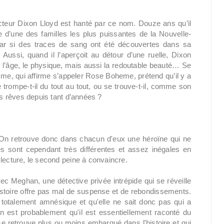
eur Dixon Lloyd est hanté par ce nom. Douze ans qu’il
 d’une des familles les plus puissantes de la Nouvelle-
 Car si des traces de sang ont été découvertes dans sa
Aussi, quand il l’aperçoit au détour d’une ruelle, Dixon
: l’âge, le physique, mais aussi la redoutable beauté… Se
mme, qui affirme s’appeler Rose Boheme, prétend qu’il y a
trompe-t-il du tout au tout, ou se trouve-t-il, comme son
es rêves depuis tant d’années ?
 On retrouve donc dans chacun d'eux une héroïne qui ne
ires sont cependant très différentes et assez inégales en
lecture, le second peine à convaincre.
ec Meghan, une détective privée intrépide qui se réveille
histoire offre pas mal de suspense et de rebondissements.
totalement amnésique et qu'elle ne sait donc pas qui a
an est probablement qu'il est essentiellement raconté du
 retrouve plus ou moins embarqué dans l'histoire et qui