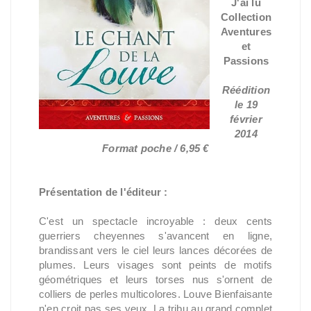
J'ai lu
Collection
Aventures
et
Passions
Réédition
le 19
février
2014
Format poche / 6,95 €
Présentation de l'éditeur :
C'est un spectacle incroyable : deux cents
guerriers cheyennes s'avancent en ligne,
brandissant vers le ciel leurs lances décorées de
plumes. Leurs visages sont peints de motifs
géométriques et leurs torses nus s'ornent de
colliers de perles multicolores. Louve Bienfaisante
n'en croit pas ses yeux. La tribu au grand complet