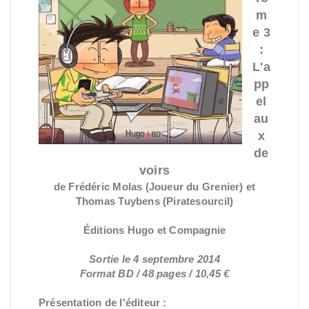
m
e 3
:
L'a
pp
el
au
x
de
voirs
de Frédéric Molas (Joueur du Grenier) et
Thomas Tuybens (Piratesourcil)
Éditions Hugo et Compagnie
Sortie le 4 septembre 2014
Format BD / 48 pages / 10,45 €
Présentation de l'éditeur :