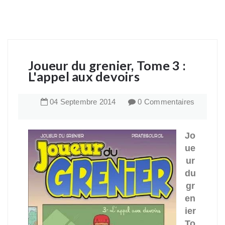
Joueur du grenier, Tome 3 :
L'appel aux devoirs
04
Septembre
2014
0 Commentaires
Jo
ue
ur
du
gr
en
ier
To