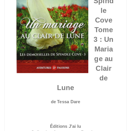
Spind
le
Cove
Tome
3 : Un
Maria
ge au
Clair
de
Lune
de Tessa Dare
Éditions J'ai lu