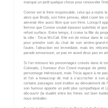
manque un petit quelque chose pour renouveler l'intér
Connor est le frère responsable, celui qui a repris la 
alors que Brody, son frère jumeau, allait courir les c
aimerait être aussi libre que son frère. Lorsqu'il a
femme que Connor voulait épouser autrefois et que B
refont surface. Entre temps, il croise la fille du pr
la ville : Tricia McCall. Elle est de retour dans le
pour prendre soin du chat de son arrière-grand-
l'autre, l'attraction est immédiate, mais les rétic
parade amoureuse, un pas en avant deux pas en arr
Si l'on retrouve les personnages croisés dans le t
Colorado, L'honneur d'un Creed manque de petits
personnage intéressant, mais Tricia agace à ne pas s
et l'on a beaucoup de mal à s'accrocher à son p
certains passages sont inutiles au déroulement de l'h
son humour apporte un petit plus sympathique et Li
découvrir (la dualité entre les frères est bien tra
nous emballer.