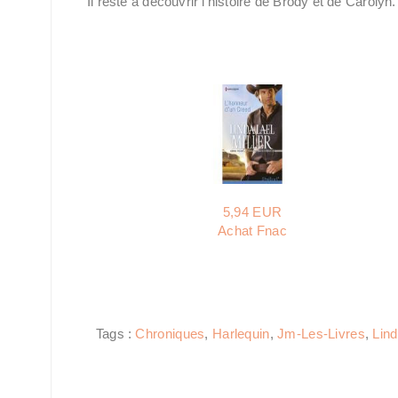
Il reste à découvrir l'histoire de Brody et de Carolyn
5,94 EUR
Achat Fnac
Tags :
Chroniques
,
Harlequin
,
Jm-Les-Livres
,
Lind