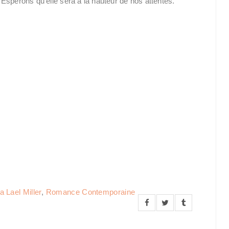
. Espérons qu'elle sera à la hauteur de nos attentes.
a Lael Miller
,
Romance Contemporaine