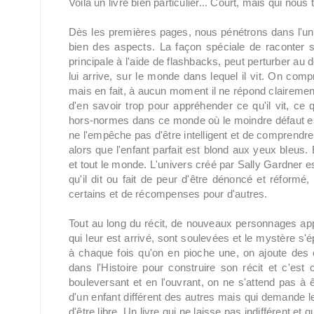
Voilà un livre bien particulier... Court, mais qui nou
Dès les premières pages, nous pénétrons dans l'univ
bien des aspects. La façon spéciale de raconter so
principale à l'aide de flashbacks, peut perturber au 
lui arrive, sur le monde dans lequel il vit. On com
mais en fait, à aucun moment il ne répond clairemen
d'en savoir trop pour appréhender ce qu'il vit, ce q
hors-normes dans ce monde où le moindre défaut est un
ne l'empêche pas d'être intelligent et de comprendre
alors que l'enfant parfait est blond aux yeux bleus. E
et tout le monde. L'univers créé par Sally Gardner est
qu'il dit ou fait de peur d'être dénoncé et réformé,
certains et de récompenses pour d'autres.
Tout au long du récit, de nouveaux personnages appa
qui leur est arrivé, sont soulevées et le mystère s
à chaque fois qu'on en pioche une, on ajoute des é
dans l'Histoire pour construire son récit et c'est 
bouleversant et en l'ouvrant, on ne s'attend pas à ê
d'un enfant différent des autres mais qui demande le
d'être libre. Un livre qui ne laisse pas indifférent e