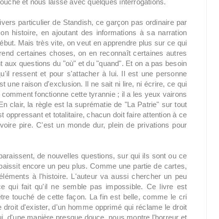
s touche et nous laisse avec quelques interrogations.
ers particulier de Standish, ce garçon pas ordinaire par
n histoire, en ajoutant des informations à sa narration
début. Mais très vite, on veut en apprendre plus sur ce qui
prend certaines choses, on en reconnaît certaines autres
t aux questions du "où" et du "quand". Et on a pas besoin
u'il ressent et pour s'attacher à lui. Il est une personne
e raison d'exclusion. Il ne sait ni lire, ni écrire, ce qui
 comment fonctionne cette tyrannie ; il a les yeux vairons
n clair, la règle est la suprématie de "La Patrie" sur tout
 oppressant et totalitaire, chacun doit faire attention à ce
 voire pire. C'est un monde dur, plein de privations pour
raissent, de nouvelles questions, sur qui ils sont ou ce
'épaissit encore un peu plus. Comme une partie de cartes,
léments à l'histoire. L'auteur va aussi chercher un peu
ce qui fait qu'il ne semble pas impossible. Ce livre est
tre touché de cette façon. La fin est belle, comme le cri
 droit d'exister, d'un homme opprimé qui réclame le droit
t qui, d'une manière presque douce, nous montre l'horreur et