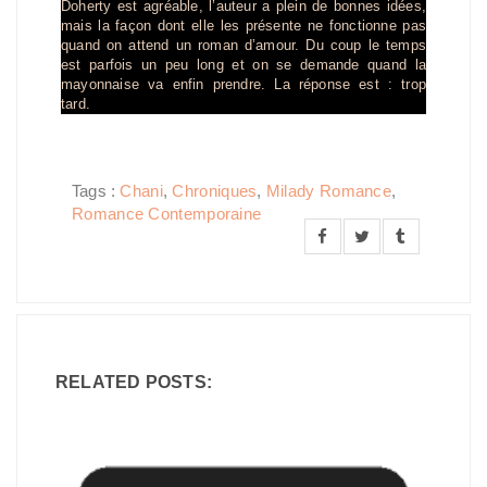
Doherty est agréable, l’auteur a plein de bonnes idées,
mais la façon dont elle les présente ne fonctionne pas
quand on attend un roman d’amour. Du coup le temps
est parfois un peu long et on se demande quand la
mayonnaise va enfin prendre. La réponse est : trop
tard.
Tags :
Chani
,
Chroniques
,
Milady Romance
,
Romance Contemporaine
RELATED POSTS: