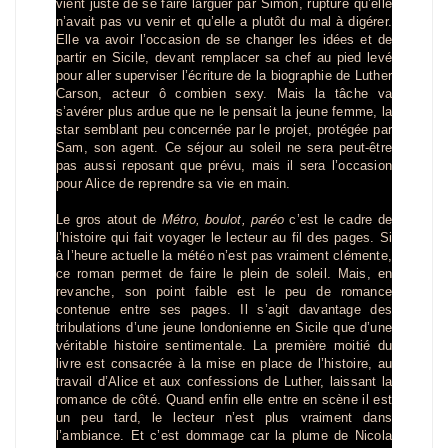
vient juste de se faire larguer par Simon, rupture qu’elle
n’avait pas vu venir et qu’elle a plutôt du mal à digérer.
Elle va avoir l’occasion de se changer les idées et de
partir en Sicile, devant remplacer sa chef au pied levé
pour aller superviser l’écriture de la biographie de Luther
Carson, acteur ô combien sexy. Mais la tâche va
s’avérer plus ardue que ne le pensait la jeune femme, la
star semblant peu concernée par le projet, protégée par
Sam, son agent. Ce séjour au soleil ne sera peut-être
pas aussi reposant que prévu, mais il sera l’occasion
pour Alice de reprendre sa vie en main.
Le gros atout de
Métro, boulot, paréo
c’est le cadre de
l’histoire qui fait voyager le lecteur au fil des pages. Si
à l’heure actuelle la météo n’est pas vraiment clémente,
ce roman permet de faire le plein de soleil. Mais, en
revanche, son point faible est le peu de romance
contenue entre ses pages. Il s’agit davantage des
tribulations d’une jeune londonienne en Sicile que d’une
véritable histoire sentimentale. La première moitié du
livre est consacrée à la mise en place de l’histoire, au
travail d’Alice et aux confessions de Luther, laissant la
romance de côté. Quand enfin elle entre en scène il est
un peu tard, le lecteur n’est plus vraiment dans
l’ambiance. Et c’est dommage car la plume de Nicola