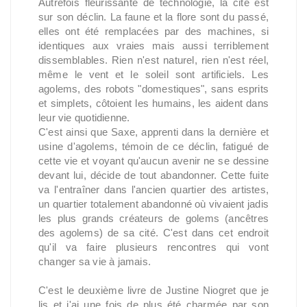
Autrefois fleurissante de technologie, la cité est
sur son déclin. La faune et la flore sont du passé,
elles ont été remplacées par des machines, si
identiques aux vraies mais aussi terriblement
dissemblables. Rien n'est naturel, rien n'est réel,
même le vent et le soleil sont artificiels. Les
agolems, des robots "domestiques", sans esprits
et simplets, côtoient les humains, les aident dans
leur vie quotidienne.
C'est ainsi que Saxe, apprenti dans la dernière et
usine d'agolems, témoin de ce déclin, fatigué de
cette vie et voyant qu'aucun avenir ne se dessine
devant lui, décide de tout abandonner. Cette fuite
va l'entraîner dans l'ancien quartier des artistes,
un quartier totalement abandonné où vivaient jadis
les plus grands créateurs de golems (ancêtres
des agolems) de sa cité. C'est dans cet endroit
qu'il va faire plusieurs rencontres qui vont
changer sa vie à jamais.
C'est le deuxième livre de Justine Niogret que je
lis et j'ai une fois de plus été charmée par son