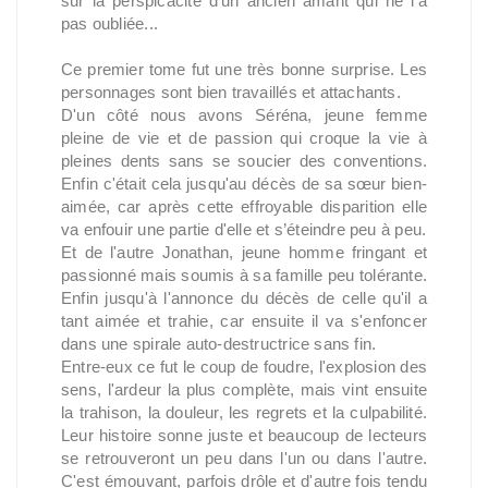
sur la perspicacité d'un ancien amant qui ne l'a
pas oubliée...
Ce premier tome fut une très bonne surprise. Les
personnages sont bien travaillés et attachants.
D'un côté nous avons Séréna, jeune femme
pleine de vie et de passion qui croque la vie à
pleines dents sans se soucier des conventions.
Enfin c'était cela jusqu'au décès de sa sœur bien-
aimée, car après cette effroyable disparition elle
va enfouir une partie d'elle et s’éteindre peu à peu.
Et de l'autre Jonathan, jeune homme fringant et
passionné mais soumis à sa famille peu tolérante.
Enfin jusqu'à l'annonce du décès de celle qu'il a
tant aimée et trahie, car ensuite il va s'enfoncer
dans une spirale auto-destructrice sans fin.
Entre-eux ce fut le coup de foudre, l'explosion des
sens, l'ardeur la plus complète, mais vint ensuite
la trahison, la douleur, les regrets et la culpabilité.
Leur histoire sonne juste et beaucoup de lecteurs
se retrouveront un peu dans l'un ou dans l'autre.
C'est émouvant, parfois drôle et d'autre fois tendu