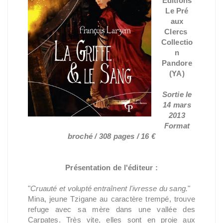
Éditions
Le Pré
aux
Clercs
Collectio
n
Pandore
(YA)
Sortie le
14 mars
2013
Format
broché / 308 pages / 16 €
Présentation de l'éditeur :
"
Cruauté et volupté entraînent l'ivresse du sang.
"
Mina, jeune Tzigane au caractère trempé, trouve
refuge avec sa mère dans une vallée des
Carpates. Très vite, elles sont en proie aux