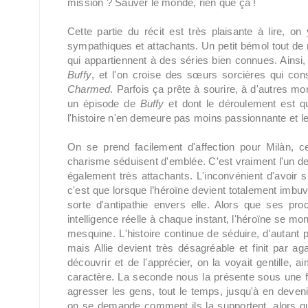
mission ? Sauver le monde, rien que ça !
Cette partie du récit est très plaisante à lire, o
sympathiques et attachants. Un petit bémol tout de
qui appartiennent à des séries bien connues. Ainsi
Buffy
, et l'on croise des sœurs sorcières qui co
Charmed
. Parfois ça prête à sourire, à d'autres 
un épisode de
Buffy
et dont le déroulement est qu
l'histoire n'en demeure pas moins passionnante et le s
On se prend facilement d'affection pour Milàn, 
charisme séduisent d'emblée. C'est vraiment l'un de
également très attachants. L'inconvénient d'avoir
c'est que lorsque l’héroïne devient totalement imb
sorte d'antipathie envers elle. Alors que ses pr
intelligence réelle à chaque instant, l'héroïne se mo
mesquine. L'histoire continue de séduire, d'autan
mais Allie devient très désagréable et finit par 
découvrir et de l'apprécier, on la voyait gentille,
caractère. La seconde nous la présente sous une face
agresser les gens, tout le temps, jusqu'à en deveni
on se demande comment ils la supportent, alors q