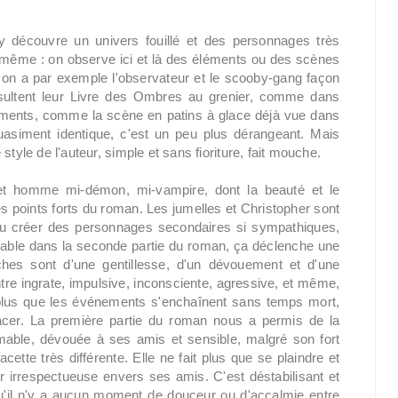
n y découvre un univers fouillé et des personnages très
 même : on observe ici et là des éléments ou des scènes
, on a par exemple l'observateur et le scooby-gang façon
nsultent leur Livre des Ombres au grenier, comme dans
moments, comme la scène en patins à glace déjà vue dans
asiment identique, c'est un peu plus dérangeant. Mais
tyle de l'auteur, simple et sans fioriture, fait mouche.
cet homme mi-démon, mi-vampire, dont la beauté et le
s points forts du roman. Les jumelles et Christopher sont
 su créer des personnages secondaires si sympathiques,
uvable dans la seconde partie du roman, ça déclenche une
oches sont d'une gentillesse, d'un dévouement et d'une
ntre ingrate, impulsive, inconsciente, agressive, et même,
t plus que les événements s'enchaînent sans temps mort,
agacer. La première partie du roman nous a permis de la
 aimable, dévouée à ses amis et sensible, malgré son fort
tte très différente. Elle ne fait plus que se plaindre et
r irrespectueuse envers ses amis. C'est déstabilisant et
u'il n'y a aucun moment de douceur ou d'accalmie entre