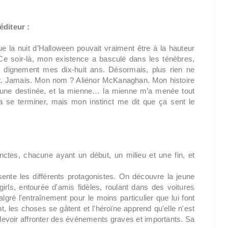
éditeur :
ue la nuit d’Halloween pouvait vraiment être à la hauteur
 Ce soir-là, mon existence a basculé dans les ténèbres,
is dignement mes dix-huit ans. Désormais, plus rien ne
. Jamais. Mon nom ? Aliénor McKanaghan. Mon histoire
 une destinée, et la mienne… la mienne m’a menée tout
a se terminer, mais mon instinct me dit que ça sent le
ctes, chacune ayant un début, un milieu et une fin, et
résente les différents protagonistes. On découvre la jeune
irls, entourée d'amis fidèles, roulant dans des voitures
gré l'entraînement pour le moins particulier que lui font
, les choses se gâtent et l'héroïne apprend qu'elle n'est
a devoir affronter des événements graves et importants. Sa