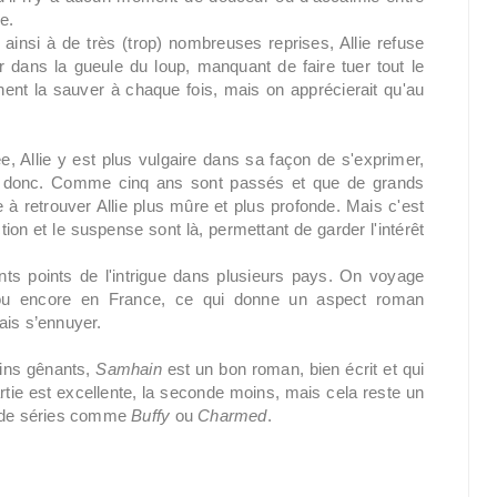
e.
 ainsi à de très (trop) nombreuses reprises, Allie refuse
ter dans la gueule du loup, manquant de faire tuer tout le
t la sauver à chaque fois, mais on apprécierait qu'au
, Allie y est plus vulgaire dans sa façon de s'exprimer,
ent donc. Comme cinq ans sont passés et que de grands
 à retrouver Allie plus mûre et plus profonde. Mais c'est
tion et le suspense sont là, permettant de garder l'intérêt
rents points de l'intrigue dans plusieurs pays. On voyage
s ou encore en France, ce qui donne un aspect roman
ais s’ennuyer.
oins gênants,
Samhain
est un bon roman, bien écrit et qui
tie est excellente, la seconde moins, mais cela reste un
s de séries comme
Buffy
ou
Charmed
.