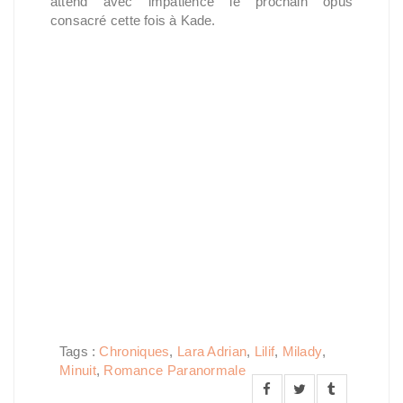
attend avec impatience le prochain opus
consacré cette fois à Kade.
Tags :
Chroniques
,
Lara Adrian
,
Lilif
,
Milady
,
Minuit
,
Romance Paranormale