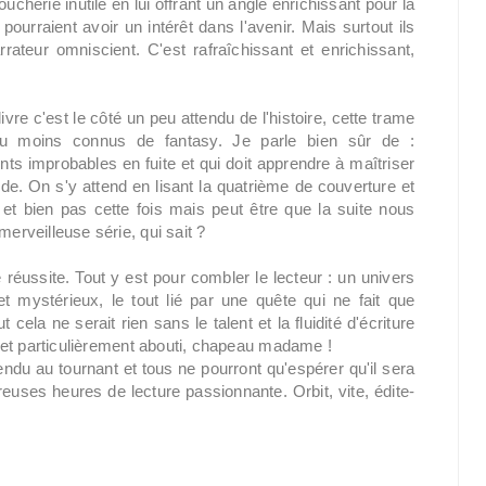
cherie inutile en lui offrant un angle enrichissant pour la
ourraient avoir un intérêt dans l'avenir. Mais surtout ils
ateur omniscient. C'est rafraîchissant et enrichissant,
vre c'est le côté un peu attendu de l'histoire, cette trame
ou moins connus de fantasy. Je parle bien sûr de :
ts improbables en fuite et qui doit apprendre à maîtriser
de. On s'y attend en lisant la quatrième de couverture et
et bien pas cette fois mais peut être que la suite nous
merveilleuse série, qui sait ?
réussite. Tout y est pour combler le lecteur : un univers
 mystérieux, le tout lié par une quête qui ne fait que
ela ne serait rien sans le talent et la fluidité d'écriture
lé et particulièrement abouti, chapeau madame !
endu au tournant et tous ne pourront qu'espérer qu'il sera
euses heures de lecture passionnante. Orbit, vite, édite-