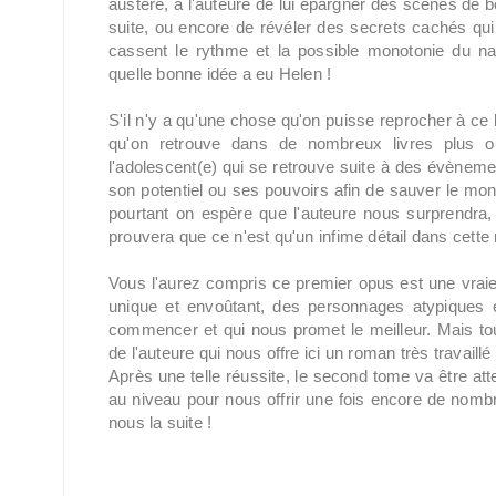
austère, à l'auteure de lui épargner des scènes de bou
suite, ou encore de révéler des secrets cachés qui p
cassent le rythme et la possible monotonie du narr
quelle bonne idée a eu Helen !
S'il n'y a qu'une chose qu'on puisse reprocher à ce li
qu'on retrouve dans de nombreux livres plus 
l'adolescent(e) qui se retrouve suite à des évènemen
son potentiel ou ses pouvoirs afin de sauver le mon
pourtant on espère que l'auteure nous surprendra, 
prouvera que ce n'est qu'un infime détail dans cette 
Vous l'aurez compris ce premier opus est une vraie 
unique et envoûtant, des personnages atypiques et
commencer et qui nous promet le meilleur. Mais tout c
de l'auteure qui nous offre ici un roman très travail
Après une telle réussite, le second tome va être att
au niveau pour nous offrir une fois encore de nombr
nous la suite !