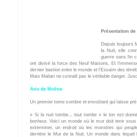
Présentation de l
Depuis toujours M
la Nuit, elle con
guerre sans fin c
ont divisé la force des Neuf Maisons. Et l’immens
dernier bastion entre le monde et l’Essaim des ténè
Mais Malian ne connaît pas le véritable danger. Jus
Avis de Molina
Un premier tome sombre et envoûtant qui laisse pré
« Si la nuit tombe... tout tombe » le ton est don
bonheur. Voici un monde où le mur doit tenir sous 
exterminer, un endroit où les monstres qui peup
derrière le Mur de la Nuit. Un monde dans lequel l