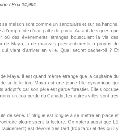
hé / Prix 14,90€
nt sa maison sont comme un sanctuaire et sur sa hanche,
e à l'empreinte d'une patte de puma. Autant de signes que
our où des événements étranges bousculent la vie des
ami de Maya, a de mauvais pressentiments à propos de
i vient d'arriver en ville. Quel secret cache-t-il ? Et
 de Maya. Il est quand même étrange que la capitaine du
de suite le ton. Maya est une jeune fille dynamique qui
ts adoptifs car son père est garde forestier. Elle s'occupe
dans un trou perdu du Canada, les autres villes sont très
 de série. L'intrigue est longue à se mettre en place et
ontraire alourdissent la lecture. On notera aussi que LE
e rapidement) est dévoilé très tard (trop tard) et dès qu'il y