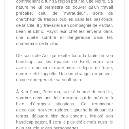
contraignant à fuir sa région pour la Cité Noire. Sa
nature ne lui permettra de trouver qu'un travail
précaire, celui de "maraudeur", sorte de
chercheur de trésors oubliés dans les bas-fonds
de la Cité. Il y travaillera en compagnie de Valthar,
Leen et Elmo. Payot leur chef les enverra dans
une quête sombre et dangereuse dans les
souterrains de la ville.
De son côté Ao, qui rejette toute la faute de son
handicap sur les épaules de Kroll, verra son
avenir se noircir et muer avec le départ de l'ogre,
comme elle l'appelle. Un don étrange, un pouvoir
unique émergera de sa souffrance...
À Kan-Pang, Perceron, suite à la mort de son fils,
sombre dans une folie-maligne qui le mènera à
bien d'étranges situations. Ce troubadour
alcoolique, souvent radoteur, gauche la plupart du
temps, déjouera bien des ennemis. Malgré son
handicap patent, il sera le plus drôle mais aussi le
plus astucieux des personnages...