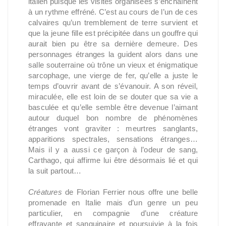
italien puisque les visites organisées s’enchaînent
à un rythme effréné. C’est au cours de l’un de ces
calvaires qu’un tremblement de terre survient et
que la jeune fille est précipitée dans un gouffre qui
aurait bien pu être sa dernière demeure. Des
personnages étranges la guident alors dans une
salle souterraine où trône un vieux et énigmatique
sarcophage, une vierge de fer, qu’elle a juste le
temps d’ouvrir avant de s’évanouir. A son réveil,
miraculée, elle est loin de se douter que sa vie a
basculée et qu’elle semble être devenue l’aimant
autour duquel bon nombre de phénomènes
étranges vont graviter : meurtres sanglants,
apparitions spectrales, sensations étranges…
Mais il y a aussi ce garçon à l’odeur de sang,
Carthago, qui affirme lui être désormais lié et qui
la suit partout…
Créatures
de Florian Ferrier nous offre une belle
promenade en Italie mais d’un genre un peu
particulier, en compagnie d’une créature
effrayante et sanguinaire et poursuivie à la fois